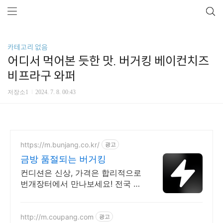
카테고리 없음
어디서 먹어본 듯한 맛. 버거킹 베이컨치즈
비프라구 와퍼
저장소1
2024. 7. 8. 00:43
https://m.bunjang.co.kr/
광고
금방 품절되는 버거킹
컨디션은 신상, 가격은 합리적으로
번개장터에서 만나보세요! 전국 각
지에서 올라오는 전국구 최다 상품
매일 10만 개 이상의 신규 상품 업
로드
http://m.coupang.com
광고