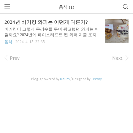
음식 (1)
2024년 버거킹 와퍼는 어떤게 다른가?
버거킹이 그렇게 무리수를 두며 광고했던 와퍼는 어
떨까요? 2024년에 페이스리프트 된 와퍼 지금 조지려
갑니다. 1. 불맛은 어디에? 출시 기념으로 4000원에
음식
2024. 4. 15. 22:35
사 왔습니다. 원래가격은 7100원입니다. 리뉴얼이라
면서 가격은 변하지 않았네요. 첫인상부터 다르다는
느낌이 듭니다. 포장지부터 다릅니다. 불맛이라니..
Prev
Next
하지만, 내용물을 본 순간 그렇게 생각한 자신을 민
망하게 만듭니다. 별차이 없는데.. 빵이 몬가 고급스
러워졌네요. 한번 내부도 해부해 봅시다. 아니 진짜
Blog is powered by
Daum
/ Designed by
Tistory
달라진 게 없는데, 그래도 맛을 다르겠지요? 그리고
바로 먹었으나, 맛도 기존 와퍼와 같았습니다. 쪼금
패티가 진해졌다고 해야 하나... 저도 잘 모르겠네요.
2. 신스릴러 어니언링.. 우리가 간과한 게 있습니다.
와퍼만 리뉴얼되었다고 했지만 ..