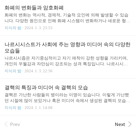
간에게서 나타나는 질병이라고 인식되어 왔습니다. 그렇다면 암은
인간에게만 나타나는 질병일까요? 인간에게서 암이 발생하는 이유
화폐의 변화들과 암호화폐
는? 암은 세포의 정상적인 조절 메커니즘이 손상되어 세포들이 무제
화폐의 변화는 역사적, 경제적, 기술적 요인에 의해 발생할 수 있습
한으로 증식하는 것에서 비롯됩니다. 이러한 세포는 종양이라고 불
니다. 다양한 원인으로 인해 화폐 시스템이 변화하거나 새로운 형태
리는 질량을 형성하며, 양성 종양은 주로 한정된 부위에서 증식하지
의 화폐가 도입될 수 있습니다. 그렇다면 화폐는 어떠한 모습들로 변
지식의 밤
2024. 1. 3. 23:53
만, 악성 종양은 주변 조직을 침범하여 다른 부위로 확산할 수 있습
화를 해왔는지 알아보도록 하겠습니다. 화폐가 변화하는 이유 화폐
니다. 암이 유발하는 이유도 다양합니다. 주로 암은 유전적인 요인이
는 왜 변화가 이루어질까요? 다음은 화폐의 변화를 일으키는 몇 가
있습..
지 주요한 원인들에 대해 설명하겠습니다. 첫째로 통화의 계혁입니
나르시시스트가 사회에 주는 영향과 미디어 속의 다양한
다. 국가가 경제적인 어려움이나 인플레이션 등으로 인해 통화 개혁
모습들
을 시도할 때, 기존 화폐를 새로운 화폐로 교체하는 경우가 있습니
나르시시즘은 자기중심적이고 자기 애착이 강한 성향을 가리키며,
다. 이는 과거의 부채를 정리하거나 경제의 안정을 위한 시도로 이루
개인의 우월감과 자만심이 강조되는 성격 특징입니다. 나르시시스
어집니다. 그 다음은 여러 국가가 통화를 공유하는 통화 연합이나 공
트가 성공한 사람들도 있지만, 그들이 어떤 분야에서 성공한 경우라
지식의 밤
2024. 1. 3. 22:56
통 통화를 도입하는 경우가 있습니다. 예를 들어, 유로존에서는 여..
도 나르시시스트 성향이 항상 긍정적인 영향을 미치는 것은 아닙니
다. 그렇다면 나르시시스트들은 사회에서 어떠한 모습으로 보일까
요? 사회 속에 나르시시즘 나르시시즘은 사회 속에서 다양한 형태로
결핵의 특징과 미디어 속 결핵의 모습
나타날 수 있습니다. 나르시시스트 특징은 개인의 성격에 따라 다르
결핵은 가난한 사람들의 병이라는 이명이 있습니다. 이렇게 가난했
게 나타날 수 있으며, 사회적인 관계와 구조에 영향을 미치는데 일반
던 시절에 많이 보았거나 혹은 미디어 속에서 생성된 결핵의 모습일
적으로 다음과 같은 형태로 나타납니다. 가까운 일터에서 그들의 모
것입니다. 그렇다면 결핵의 진짜 모습은 무엇일까요? 결핵의 특징은
지식의 밤
2024. 1. 1. 14:08
습을 볼 수 있습니다. 특히 기업이나 조직 내에서 일어나는 경우, 나
무엇인가? 결핵은 결핵균이라는 세균에 의해 발생하는 감염성 질병
르시시스트 리더십은 팀 협력성을 저해하고 직원들 간의 긍정적인
입니다. 주로 폐에 영향을 주지만, 다른 부위에도 감염이 발생할 수
협력을 어..
있습니다. 결핵균은 공기 중에서 감염된 사람이 기침, 재채기, 말을
Prev
Next
할 때 생성되는 공기 비말을 통해 전파됩니다. 감염자와 긴 시간 동
안 밀접한 접촉이 있을 때 전파될 수 있습니다. 그리고 결핵은 주로