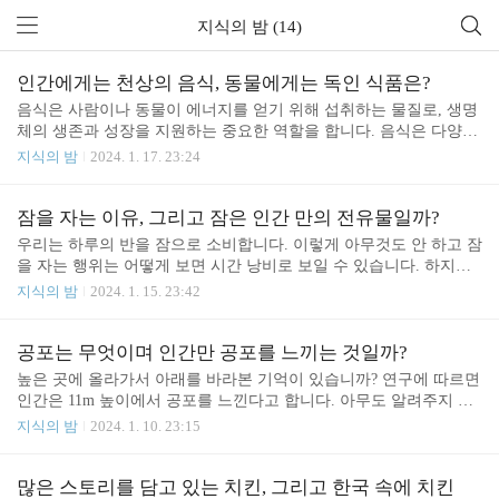
지식의 밤 (14)
인간에게는 천상의 음식, 동물에게는 독인 식품은?
음식은 사람이나 동물이 에너지를 얻기 위해 섭취하는 물질로, 생명
체의 생존과 성장을 지원하는 중요한 역할을 합니다. 음식은 다양한
영양소를 제공하며, 주로 단백질, 탄수화물, 지방, 비타민, 미네랄 등
지식의 밤
2024. 1. 17. 23:24
의 다섯 가지 주요 영양소로 구성됩니다. 그렇다면 인간이 먹는 모든
음식들은 동물들도 먹을 수 있을까요? 동물이 먹을 수 있는 인간들
의 식품들 동물이 먹을 수 있는 인간의 음식은 동물의 종, 크기, 건강
잠을 자는 이유, 그리고 잠은 인간 만의 전유물일까?
상태에 따라 다르며, 일반적으로는 인간이 섭취하는 음식들을 동물
우리는 하루의 반을 잠으로 소비합니다. 이렇게 아무것도 안 하고 잠
도 먹을 수 있습니다. 우선 우리 곁에 가까운 동물인 개와 고양이를
을 자는 행위는 어떻게 보면 시간 낭비로 보일 수 있습니다. 하지만
보자면 육류, 채소, 일부 과일, 일부 곡물 등은 적절히 가공되고 안전
잠을 안 자고 버티면 하루를 고생할 수 있습니다. 그렇다면 우린 왜
지식의 밤
2024. 1. 15. 23:42
한 경우에 적당한 양으로 먹일 수 있습니다. 그러나 고양이와 개는
잠을 자는 것일까요? 잠을 자는 이유? 잠은 일종의 생리적인 상태로,
동물 전문 음식이나 특수한 간식이 더 적절..
동물이나 인간이 일정 기간 동안 휴식을 취하고 에너지를 회복하는
과정입니다. 잠을 자는 이유는 여러 가지 생리적, 심리적인 이유들이
공포는 무엇이며 인간만 공포를 느끼는 것일까?
상호작용하여 발생합니다. 잠을 취하는 주요 이유 중 일부는 다음과
높은 곳에 올라가서 아래를 바라본 기억이 있습니까? 연구에 따르면
같습니다. 첫째로 신체의 회복입니다. 잠을 자는 동안에는 세포들이
인간은 11m 높이에서 공포를 느낀다고 합니다. 아무도 알려주지 않
회복되고 신체의 에너지 소비가 감소합니다. 성장 호르몬이 분비되
았지만 우리는 공포하는 감정을 가지고 있습니다. 그렇다면 공포는
지식의 밤
2024. 1. 10. 23:15
어 성장과 수리가 이루어지며, 면역체계도 강화됩니다. 또한 잠은 중
무엇일까요? 공포는 무엇인가? 공포는 불안, 두려움, 불쾌함 등을 느
추신경계를 정상화시키는 역할을 합니다. 일상에서..
끼게 하는 강한 감정으로, 어떤 상황이나 대상에 대한 불안 또는 두
려움을 표현하는 데 사용되는 용어이다 여러 감정 중 하나입니다. 이
많은 스토리를 담고 있는 치킨, 그리고 한국 속에 치킨