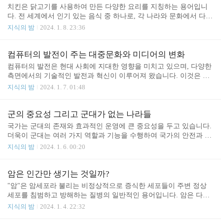
러한 감정은 주로 위험하거나 예측할 수 없는 상황, 혹은 유서 깊은
치킨은 닭고기를 사용하여 만든 다양한 요리를 지칭하는 용어입니
과거의 경험과 관련이 있을 수 있습니다. 공포는 주로 생존에 필요한
다. 전 세계에서 인기 있는 음식 중 하나로, 각 나라와 문화에서 다양
반응 중 하나로, 위험한 상황에 대처하기 위한 신체적인 반응을 유발
한 방식으로 조리되고 소비됩니다. 다양한 조리 방법과 향신료, 소스
지식의 밤
2024. 1. 8. 23:36
할 수 있습니다. 이는 일반적인 공포에 대한 반응인데, 이는 도망치
의 다양한 조합으로 다양한 맛과 스타일의 치킨 요리가 존재합니다.
거나 공격하는 등의 반응을 통해 생존을 위협하는..
사실상 치킨은 여러 닭고기 요리 중 후라이드 치킨을 지칭하는 단어
입니다. 치킨, 후라이드 치킨의 탄생 프라이드치킨은 닭을 튀김 기름
컴퓨터의 발전이 주는 대중문화와 미디어의 변화
에 튀겨서 바삭하게 만든 요리로, 전 세계적으로 인기가 많습니다.
컴퓨터의 발전은 현대 사회에 지대한 영향을 미치고 있으며, 다양한
그렇다면 이 요리는 어떻게 탄생하게 된 것일까요? 프라이드치킨은
측면에서의 기술적인 발전과 혁신이 이루어져 왔습니다. 이것은 또
슬픈 역사를 담고 있는 음식입니다. 미국의 노예로 생활하고 있던 흑
한 대중문화의 변화에 지대한 영향을 주고 있습니다. 그렇다면 컴퓨
지식의 밤
2024. 1. 7. 01:48
인들에게서 만들어진 요리이기 때문입니다. 당시 백인들은 닭의 맛
터의 발전은 대중문화는 어떠한 관계가 있을까요? 컴퓨터와 대중문
없는 부분인 날개와 목을 버렸는데 흑인들은 그것은 모아서 기..
화의 관계 컴퓨터와 대중문화 간의 관계는 현대 사회에서 깊이 얽혀
있으며, 상호작용이 지속적으로 진화하고 있습니다. 컴퓨터의 등장
군의 중요성 그리고 군대가 없는 나라들
은 대중문화를 혁신하고 새로운 형태로 구성하는 데 결정적인 역할
국가는 군대의 존재와 효과적인 운영에 큰 중요성을 두고 있습니다.
을 하고 있습니다. 게임 산업은 이 관계에서 가장 두드러진 부분 중
더욱이 군대는 여러 가지 역할과 기능을 수행하여 국가의 안전과 안
하나입니다. 게임은 대중들에게 현실을 뛰어넘는 가상 세계를 제공
정을 유지하는 데 중요한 역할을 합니다. 군대의 필요성은 다양한 측
지식의 밤
2024. 1. 6. 00:20
하며, 이를 통해 감정을 공유하고 소통할 수 있는 플랫폼을 제공합니
면에서 나타날 수 있습니다. 대표적으로 가장 기본적인 역할 중 하나
다. 게임의 캐릭터, 스토리, 음악은 대중문화에 깊은 영향을 미치
는 국가의 국방과 안보를 유지하는 것입니다. 군대는 국가가 외부적
며,..
인 위협과 공격으로부터 자유롭게, 안전하게 살 수 있도록 보호합니
암은 인간만 생기는 것일까?
다. 국가에 군대가 없다면 어떻게 될까? 국가에 군대가 없다면 여러
"암"은 암세포라 불리는 비정상적으로 증식한 세포들이 주변 정상
가지 리스크와 문제가 발생할 수 있습니다. 군대는 국가의 안전을 보
세포를 침범하고 방해하는 질병의 일반적인 용어입니다. 암은 다양
호하고 국제적인 평화를 유지하는 데 중요한 역할을 합니다. 그렇다
한 조직과 기관에서 발생할 수 있으며, 각각의 유형은 발생 위치와
지식의 밤
2024. 1. 4. 22:32
면 국가에 군대가 없을 때 발생할 수 있는 일부 문제와 리스크가 무
세포의 특성에 따라 다양한 증상이 존재합니다. 그리고 암은 주로 인
엇이 있을까요? 일단은 군대가 없다면 국가는 외부에서 오..