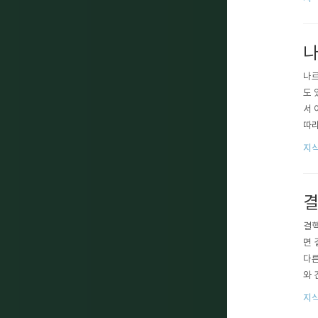
나
나르
도 
서 
따라
수 
지식
결
결핵
면 
다른
와 
감염
지식