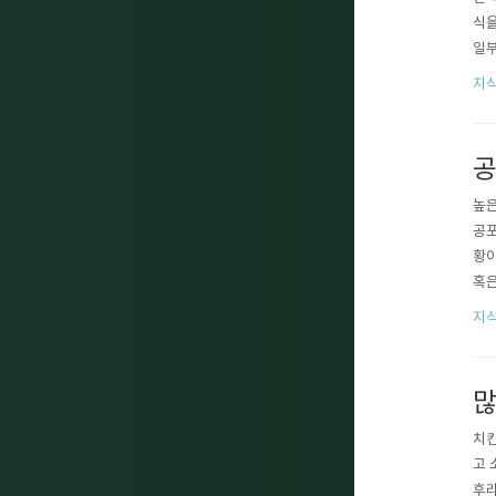
식을
일부
성장
지식
공
높은
공포
황이
혹은
할 
지식
많
치킨
고 
후라