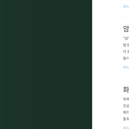
국가
지식
암
"암
발생
어 
들이
종양
지식
화
화폐
있습
폐의
통화
그 
지식