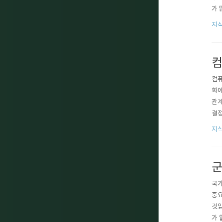
가 
들에
지식
컴
컴퓨
화에
관계
결정
이를
지식
군
국가
중요
것입
가 