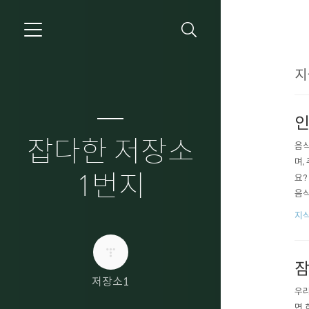
지
인
잡다한 저장소
음식
며,
1번지
요?
음식
우에
지식
잠
저장소1
우리
면 