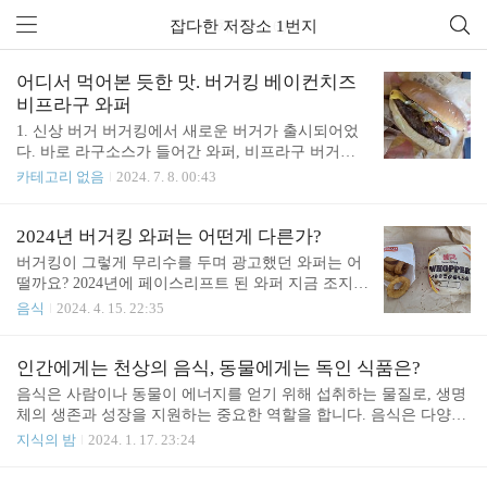
잡다한 저장소 1번지
전체 글 (16)
어디서 먹어본 듯한 맛. 버거킹 베이컨치즈
비프라구 와퍼
1. 신상 버거 버거킹에서 새로운 버거가 출시되어었
다. 바로 라구소스가 들어간 와퍼, 비프라구 버거이
다. 바로 버거킹에 달려가 베이컨치즈 비프버거 와퍼
카테고리 없음
2024. 7. 8. 00:43
를 구해왔다. 가격은 단품만해도 8000원이 넘어간다.
하지만 쿠폰으로 세트를 구매.. 2. 맛바로 뜯어서 한
입을 먹는 순간. 아 이거 어디서 먹어본 맛인데. 아...
2024년 버거킹 와퍼는 어떤게 다른가?
타코벨의 미트타코맛!!! 타코를 와퍼에서 맛보는 맛
버거킹이 그렇게 무리수를 두며 광고했던 와퍼는 어
이다. 물론 맛있다는 뜻.. 비싸지만 한번 먹어봐도 후
떨까요? 2024년에 페이스리프트 된 와퍼 지금 조지려
회하지 않습니다. 어니어링도 추천 ×100 3. 사진
갑니다. 1. 불맛은 어디에? 출시 기념으로 4000원에
음식
2024. 4. 15. 22:35
사 왔습니다. 원래가격은 7100원입니다. 리뉴얼이라
면서 가격은 변하지 않았네요. 첫인상부터 다르다는
느낌이 듭니다. 포장지부터 다릅니다. 불맛이라니..
인간에게는 천상의 음식, 동물에게는 독인 식품은?
하지만, 내용물을 본 순간 그렇게 생각한 자신을 민
음식은 사람이나 동물이 에너지를 얻기 위해 섭취하는 물질로, 생명
망하게 만듭니다. 별차이 없는데.. 빵이 몬가 고급스
체의 생존과 성장을 지원하는 중요한 역할을 합니다. 음식은 다양한
러워졌네요. 한번 내부도 해부해 봅시다. 아니 진짜
영양소를 제공하며, 주로 단백질, 탄수화물, 지방, 비타민, 미네랄 등
지식의 밤
2024. 1. 17. 23:24
달라진 게 없는데, 그래도 맛을 다르겠지요? 그리고
의 다섯 가지 주요 영양소로 구성됩니다. 그렇다면 인간이 먹는 모든
바로 먹었으나, 맛도 기존 와퍼와 같았습니다. 쪼금
음식들은 동물들도 먹을 수 있을까요? 동물이 먹을 수 있는 인간들