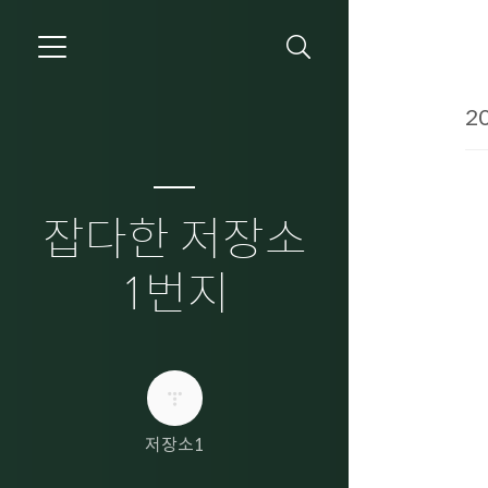
20
잡다한 저장소
1번지
저장소1